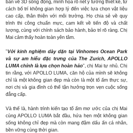
bản vẽ 3D sống động, minh họa rõ nét ý tưởng thiết kế, từ
cách bố trí không gian hợp lý đến việc lựa chọn vật liệu
cao cấp, thân thiện với môi trường. Họ chia sẻ về quy
trình thi công chuẩn mực, cam kết về tiến độ và chất
lượng, cùng với chính sách bảo hành, bảo trì rõ ràng. Chị
Mai cảm thấy hoàn toàn yên tâm.
"
Với kinh nghiệm dày dặn tại Vinhomes Ocean Park
và sự am hiểu đặc trưng của The Zurich, APOLLO
LUMA chính là lựa chọn hoàn hảo
", chị Mai tự nhủ. Chị
tin rằng, với APOLLO LUMA, căn hộ của mình sẽ không
chỉ là một không gian đẹp mà còn là một tổ ấm thực sự,
nơi chị và gia đình có thể tận hưởng trọn vẹn cuộc sống
đẳng cấp.
Và thế là, hành trình kiến tạo tổ ấm mơ ước của chị Mai
cùng APOLLO LUMA bắt đầu, hứa hẹn một không gian
sống không chỉ đẹp mà còn mang đậm dấu ấn cá nhân,
bền vững cùng thời gian.