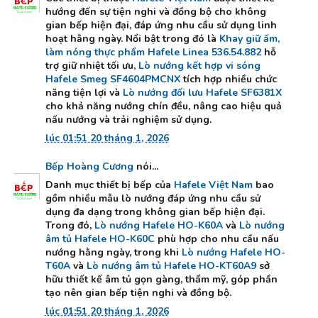
hướng đến sự tiện nghi và đồng bộ cho không
gian bếp hiện đại, đáp ứng nhu cầu sử dụng linh
hoạt hằng ngày. Nổi bật trong đó là
Khay giữ ấm,
làm nóng thực phẩm Hafele Linea 536.54.882
hỗ
trợ giữ nhiệt tối ưu,
Lò nướng kết hợp vi sóng
Hafele Smeg SF4604PMCNX
tích hợp nhiều chức
năng tiện lợi và
Lò nướng đối lưu Hafele SF6381X
cho khả năng nướng chín đều, nâng cao hiệu quả
nấu nướng và trải nghiệm sử dụng.
lúc 01:51 20 tháng 1, 2026
Bếp Hoàng Cương
nói...
Danh mục thiết bị bếp của
Hafele Việt Nam
bao
gồm nhiều mẫu lò nướng đáp ứng nhu cầu sử
dụng đa dạng trong không gian bếp hiện đại.
Trong đó,
Lò nướng Hafele HO-K60A
và
Lò nướng
âm tủ Hafele HO-K60C
phù hợp cho nhu cầu nấu
nướng hằng ngày, trong khi
Lò nướng Hafele HO-
T60A
và
Lò nướng âm tủ Hafele HO-KT60A9
sở
hữu thiết kế âm tủ gọn gàng, thẩm mỹ, góp phần
tạo nên gian bếp tiện nghi và đồng bộ.
lúc 01:51 20 tháng 1, 2026