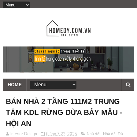
HOME
BÁN NHÀ 2 TẦNG 111M2 TRUNG
TÂM KDL RỪNG DỪA BẢY MẪU -
HỘI AN
Interior Design
tháng 7 22, 2025
Nhà đất
,
Nhà đất Đà