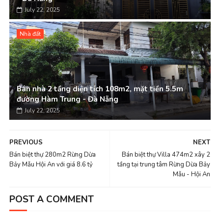
July 22, 2025
Nhà đất
Bán nhà 2 tầng diện tích 108m2, mặt tiền 5.5m
đường Hàm Trung - Đà Nẵng
July 22, 2025
PREVIOUS
NEXT
Bán biệt thự 280m2 Rừng Dừa
Bán biệt thự Villa 474m2 xây 2
Bảy Mẫu Hội An với giá 8.6 tỷ
tầng tại trung tâm Rừng Dừa Bảy
Mẫu - Hội An
POST A COMMENT