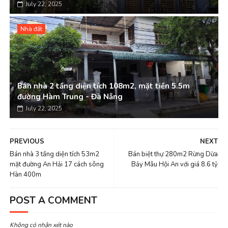
July 22, 2025
Nhà đất
Bán nhà 2 tầng diện tích 108m2, mặt tiền 5.5m
đường Hàm Trung - Đà Nẵng
July 22, 2025
PREVIOUS
NEXT
Bán nhà 3 tầng diện tích 53m2
Bán biệt thự 280m2 Rừng Dừa
mặt đường An Hải 17 cách sông
Bảy Mẫu Hội An với giá 8.6 tỷ
Hàn 400m
POST A COMMENT
Không có nhận xét nào