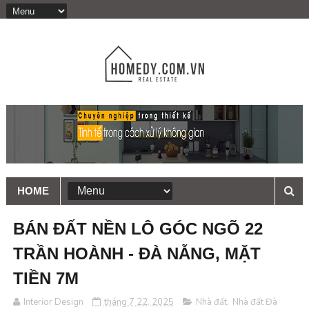
HOME
BÁN ĐẤT NỀN LÔ GÓC NGÕ 22
TRẦN HOÀNH - ĐÀ NẴNG, MẶT
TIỀN 7M
Interior Design
tháng 7 22, 2025
Nhà đất
,
Nhà đất Đà