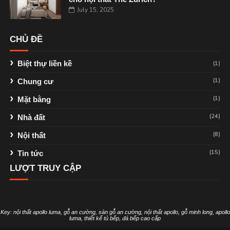
July 15, 2025
CHỦ ĐỀ
Biệt thự liền kề
(1)
(1)
Chung cư
(1)
Mặt bằng
(24)
Nhà đất
(8)
Nội thất
(15)
Tin tức
LƯỢT TRUY CẬP
Key:
nội thất apollo luma
,
gỗ an cường
,
sàn gỗ an cường
,
nội thất apollo
,
gỗ minh long
,
apollo
luma
,
thiết kế tủ bếp
,
đá bếp cao cấp