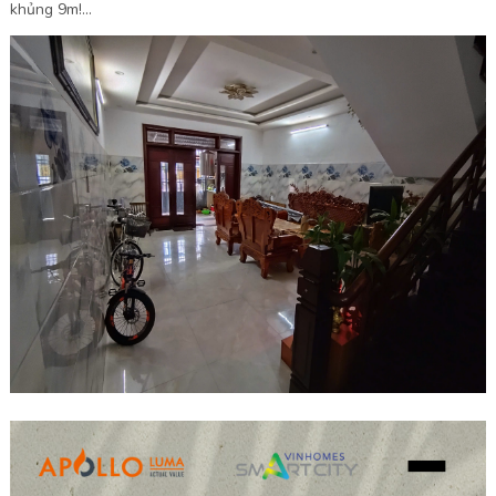
khủng 9m!...