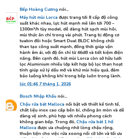
Bếp Hoàng Cương
nói...
Máy hút mùi Lorca
được trang tới 8 cấp độ công
suất khác nhau, lực hút mạnh mẽ lên tới 700 –
1300m³/h tùy model, dễ dàng hút sạch mùi hôi,
mùi thức ăn chỉ trong vài phút. Trang bị động cơ
tuabin đôi hoặc Smart Dual BLDC không chổi
than tạo công suất mạnh, đồng thời giúp vận
hành êm ái, với độ ồn chỉ từ 46dB và tiết kiệm điện
năng. Bên cạnh đó, hút mùi Lorca còn sở hữu lưới
lọc Aluminium nhiều lớp kết hợp bộ lọc than hoạt
tính giúp xử lý dầu mỡ và khử mùi hiệu quả, đảm
bảo luồng không khí trong bếp luôn trong lành.
lúc 01:46 7 tháng 1, 2026
Bosch Nhập Khẩu
nói...
Chậu rửa bát Malloca
nổi bật với thiết kế tinh tế,
chất liệu inox cao cấp bền bỉ, chống ăn mòn và dễ
dàng vệ sinh, phù hợp với nhiều phong cách
không gian bếp. Trong đó,
Chậu rửa bát 1 hố
Malloca
được ưa chuộng nhờ lòng chậu rộng,
thuận tiện cho việc rửa xoong nồi cỡ lớn và tối ưu