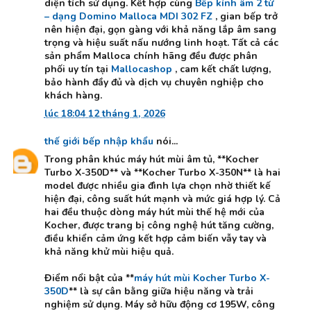
diện tích sử dụng. Kết hợp cùng
Bếp kính âm 2 từ
– dạng Domino Malloca MDI 302 FZ
, gian bếp trở
nên hiện đại, gọn gàng với khả năng lắp âm sang
trọng và hiệu suất nấu nướng linh hoạt. Tất cả các
sản phẩm Malloca chính hãng đều được phân
phối uy tín tại
Mallocashop
, cam kết chất lượng,
bảo hành đầy đủ và dịch vụ chuyên nghiệp cho
khách hàng.
lúc 18:04 12 tháng 1, 2026
thế giới bếp nhập khẩu
nói...
Trong phân khúc máy hút mùi âm tủ, **Kocher
Turbo X-350D** và **Kocher Turbo X-350N** là hai
model được nhiều gia đình lựa chọn nhờ thiết kế
hiện đại, công suất hút mạnh và mức giá hợp lý. Cả
hai đều thuộc dòng máy hút mùi thế hệ mới của
Kocher, được trang bị công nghệ hút tăng cường,
điều khiển cảm ứng kết hợp cảm biến vẫy tay và
khả năng khử mùi hiệu quả.
Điểm nổi bật của **
máy hút mùi Kocher Turbo X-
350D
** là sự cân bằng giữa hiệu năng và trải
nghiệm sử dụng. Máy sở hữu động cơ 195W, công