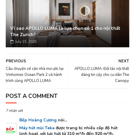
Vì sao APOLLO LUMA là lựa chọn số 1 cho nội thất
The Zurich?
July 15, 2025
PREVIOUS
NEXT
Câu chuyện về căn nhà mơ ước tại
APOLLO LUMA: Đối tác nội thất
Vinhomes Ocean Park 2 và hành
đáng tin cậy cho cư dân The
trình cùng APOLLO LUMA
Canopy
POST A COMMENT
7 nhận xét
Bếp Hoàng Cương
nói...
Máy hút mùi Teka
được trang bị nhiều cấp độ hút
linh hoạt, với lực hút từ 310 m³/h đến 920 m³/h,