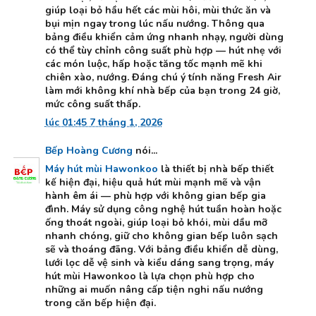
giúp loại bỏ hầu hết các mùi hôi, mùi thức ăn và
bụi mịn ngay trong lúc nấu nướng. Thông qua
bảng điều khiển cảm ứng nhanh nhạy, người dùng
có thể tùy chỉnh công suất phù hợp — hút nhẹ với
các món luộc, hấp hoặc tăng tốc mạnh mẽ khi
chiên xào, nướng. Đáng chú ý tính năng Fresh Air
làm mới không khí nhà bếp của bạn trong 24 giờ,
mức công suất thấp.
lúc 01:45 7 tháng 1, 2026
Bếp Hoàng Cương
nói...
Máy hút mùi Hawonkoo
là thiết bị nhà bếp thiết
kế hiện đại, hiệu quả hút mùi mạnh mẽ và vận
hành êm ái — phù hợp với không gian bếp gia
đình. Máy sử dụng công nghệ hút tuần hoàn hoặc
ống thoát ngoài, giúp loại bỏ khói, mùi dầu mỡ
nhanh chóng, giữ cho không gian bếp luôn sạch
sẽ và thoáng đãng. Với bảng điều khiển dễ dùng,
lưới lọc dễ vệ sinh và kiểu dáng sang trọng, máy
hút mùi Hawonkoo là lựa chọn phù hợp cho
những ai muốn nâng cấp tiện nghi nấu nướng
trong căn bếp hiện đại.