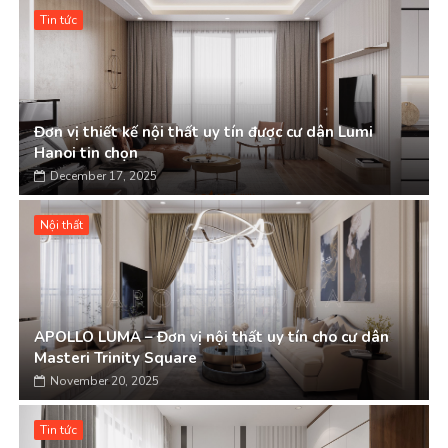
Tin tức
Đơn vị thiết kế nội thất uy tín được cư dân Lumi
Hanoi tin chọn
December 17, 2025
Nội thất
APOLLO LUMA – Đơn vị nội thất uy tín cho cư dân
Masteri Trinity Square
November 20, 2025
Tin tức