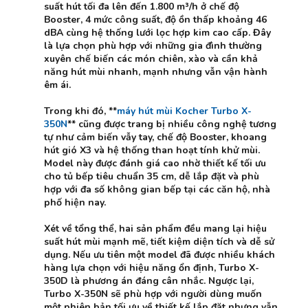
suất hút tối đa lên đến 1.800 m³/h ở chế độ
Booster, 4 mức công suất, độ ồn thấp khoảng 46
dBA cùng hệ thống lưới lọc hợp kim cao cấp. Đây
là lựa chọn phù hợp với những gia đình thường
xuyên chế biến các món chiên, xào và cần khả
năng hút mùi nhanh, mạnh nhưng vẫn vận hành
êm ái.
Trong khi đó, **
máy hút mùi Kocher Turbo X-
350N
** cũng được trang bị nhiều công nghệ tương
tự như cảm biến vẫy tay, chế độ Booster, khoang
hút gió X3 và hệ thống than hoạt tính khử mùi.
Model này được đánh giá cao nhờ thiết kế tối ưu
cho tủ bếp tiêu chuẩn 35 cm, dễ lắp đặt và phù
hợp với đa số không gian bếp tại các căn hộ, nhà
phố hiện nay.
Xét về tổng thể, hai sản phẩm đều mang lại hiệu
suất hút mùi mạnh mẽ, tiết kiệm diện tích và dễ sử
dụng. Nếu ưu tiên một model đã được nhiều khách
hàng lựa chọn với hiệu năng ổn định, Turbo X-
350D là phương án đáng cân nhắc. Ngược lại,
Turbo X-350N sẽ phù hợp với người dùng muốn
một phiên bản tối ưu về thiết kế lắp đặt nhưng vẫn