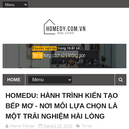
HOME
HOMEDU: HÀNH TRÌNH KIẾN TẠO
BẾP MƠ - NƠI MỖI LỰA CHỌN LÀ
MỘT TRẢI NGHIỆM HÀI LÒNG
Interior Design
tháng 6 19, 2025
Tin tức